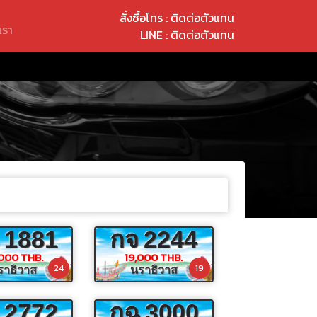
สั่งซื้อโทร : ติดต่อตัวแทน
เรา
LINE : ติดต่อตัวแทน
1881
กจ
2244
000 THB.
19,000 THB.
24
19
ราธิวาส
นราธิวาส
2772
กฉ
3000