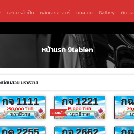
เอกสารจำเป็น
หลักเลขศาสตร์
บทความ
Gallery
ติดต่อ
หน้าแรก 9tabien
ะเบียนสวย นราธิวาส
กจ
1111
กจ
1221
กฉ
250,000 THB.
15,000 THB.
29,
จองแล้ว
นราธิวาส
นราธิวาส
น
กค
2255
กจ
2662
กฉ